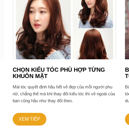
CHỌN KIỂU TÓC PHÙ HỢP TỪNG
B
KHUÔN MẶT
T
Mái tóc quyết định hầu hết vẻ đẹp của mỗi người phụ
Bấ
nữ, chẳng thế mà khi thay đổi kiểu tóc thì vẻ ngoài của
tó
bạn cũng hầu như thay đổi theo.
dư
XEM TIẾP