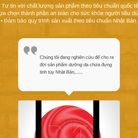
• Tự tin với chất lượng sản phẩm theo tiêu chuẩn quốc tế
Lựa chọn thành phần an toàn cho sức khỏe người tiêu dù
• Đảm bảo quy trình sản xuất theo tiêu chuẩn Nhật Bản.
Chúng tôi đang nghiên cứu để cho ra
đời sản phẩm dưỡng da chứa đựng
tinh túy Nhật Bản,......