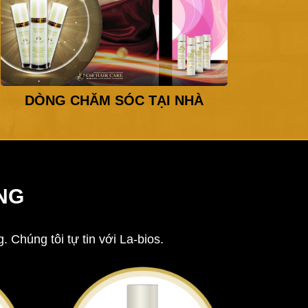
DÒNG CHĂM SÓC TẠI NHÀ
NG
Chúng tôi tự tin với La-bios.