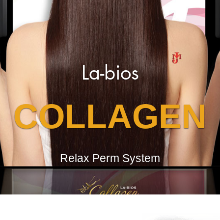
La-bios collagen
C TREATME
Enternal Treatment System