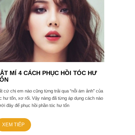
ẬT MÍ 4 CÁCH PHỤC HỒI TÓC HƯ
ỔN
t cứ chị em nào cũng từng trải qua “nỗi ám ảnh” của
c hư tổn, xơ rối. Vậy nàng đã từng áp dụng cách nào
ới đây để phục hồi phần tóc hư tổn
XEM TIẾP